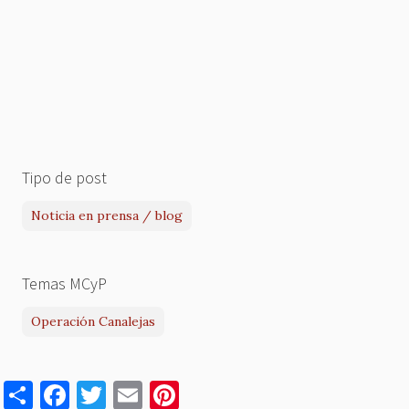
Tipo de post
Noticia en prensa / blog
Temas MCyP
Operación Canalejas
S
F
T
E
Pi