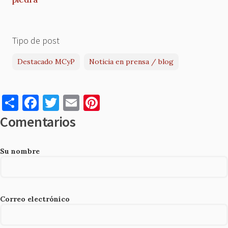
Tipo de post
Destacado MCyP
Noticia en prensa / blog
S
F
T
E
Pi
h
a
w
m
nt
Comentarios
ar
c
it
ai
er
e
e
te
l
es
Su nombre
b
r
t
o
o
Correo electrónico
k