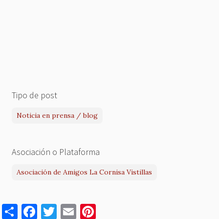
Tipo de post
Noticia en prensa / blog
Asociación o Plataforma
Asociación de Amigos La Cornisa Vistillas
S
F
T
E
Pi