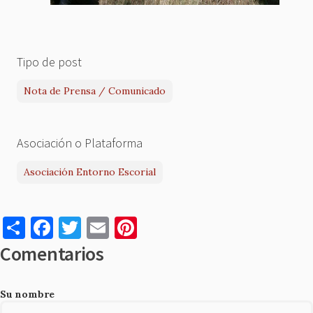
Tipo de post
Nota de Prensa / Comunicado
Asociación o Plataforma
Asociación Entorno Escorial
S
F
T
E
Pi
h
a
w
m
nt
Comentarios
ar
c
it
ai
er
e
e
te
l
es
Su nombre