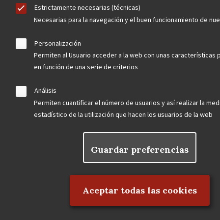
Estrictamente necesarias (técnicas)
Necesarias para la navegación y el buen funcionamiento de nu
Nuestras redes
Personalización
Permiten al Usuario acceder a la web con unas características 
en función de una serie de criterios
Análisis
Permiten cuantificar el número de usuarios y así realizar la medi
estadístico de la utilización que hacen los usuarios de la web
Contacta
Guardar preferencias
Hazte socio
Rechazar el consentimiento
Aceptar todas las cookies