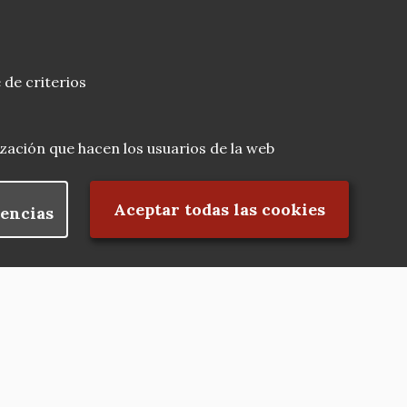
 de criterios
lización que hacen los usuarios de la web
Rechazar el consentimiento
Aceptar todas las cookies
encias
Nuestras redes