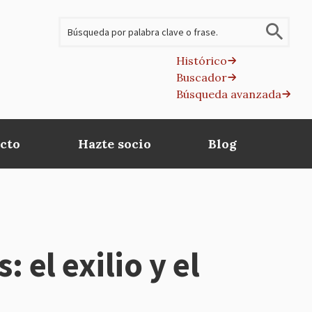
Buscar
Histórico
Buscador
B
Búsqueda avanzada
av
cto
Hazte socio
Blog
 el exilio y el