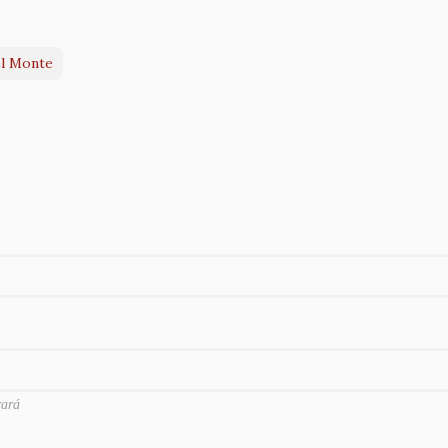
el Monte
rará