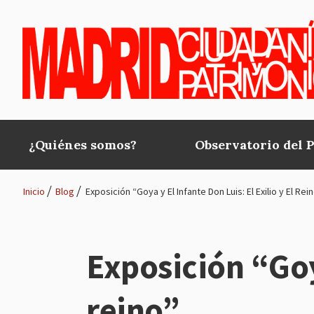
Pasar al contenido principal
¿Quiénes somos?
Observatorio del 
Main
navigation
Inicio
Blog
Exposición “Goya y El Infante Don Luis: El Exilio y El Rei
Ruta
de
Exposición “Goya
navegación
reino”