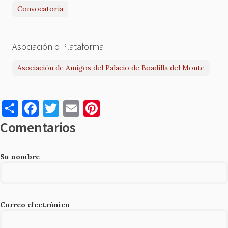
Convocatoria
Asociación o Plataforma
Asociación de Amigos del Palacio de Boadilla del Monte
S
F
T
E
Pi
h
a
w
m
nt
Comentarios
ar
c
it
ai
er
e
e
te
l
es
Su nombre
b
r
t
o
o
Correo electrónico
k