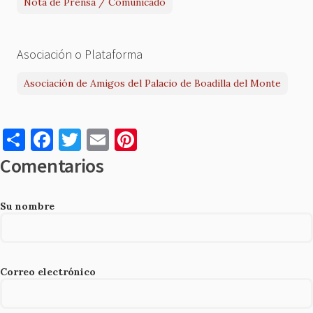
Nota de Prensa / Comunicado
Asociación o Plataforma
Asociación de Amigos del Palacio de Boadilla del Monte
S
F
T
E
Pi
h
a
w
m
nt
Comentarios
ar
c
it
ai
er
e
e
te
l
es
Su nombre
b
r
t
o
o
Correo electrónico
k