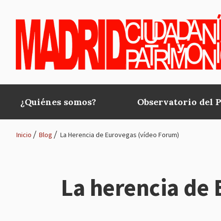
Pasar al contenido principal
¿Quiénes somos?
Observatorio del 
Main
navigation
Inicio
Blog
La Herencia de Eurovegas (vídeo Forum)
Ruta
de
La herencia de 
navegación