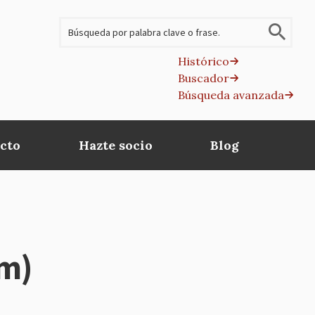
Buscar
Histórico
Buscador
B
Búsqueda avanzada
av
cto
Hazte socio
Blog
um)