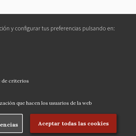
ción y configurar tus preferencias pulsando en:
 de criterios
lización que hacen los usuarios de la web
Rechazar el consentimiento
Aceptar todas las cookies
encias