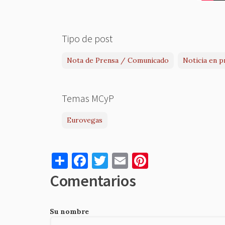
Tipo de post
Nota de Prensa / Comunicado
Noticia en p
Temas MCyP
Eurovegas
S
F
T
E
Pi
h
a
w
m
nt
Comentarios
ar
c
it
ai
er
e
e
te
l
es
Su nombre
b
r
t