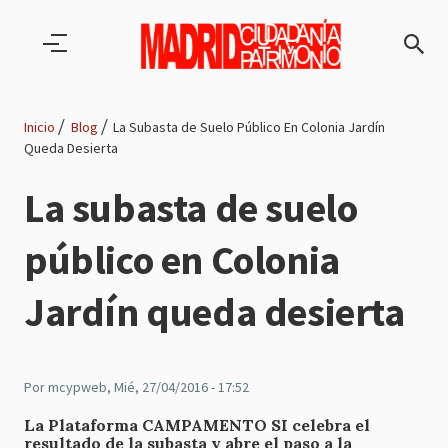
Pasar al contenido principal
Inicio
Blog
La Subasta de Suelo Público En Colonia Jardín
Queda Desierta
Ruta
La subasta de suelo
de
público en Colonia
navegación
Jardín queda desierta
Por
mcypweb
, Mié, 27/04/2016 - 17:52
La Plataforma CAMPAMENTO SI celebra el
resultado de la subasta y abre el paso a la