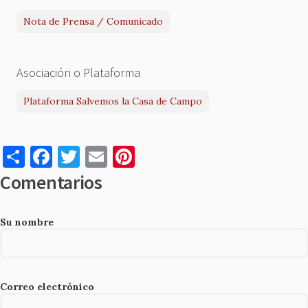
Nota de Prensa / Comunicado
Asociación o Plataforma
Plataforma Salvemos la Casa de Campo
S
F
T
E
Pi
h
a
w
m
nt
Comentarios
ar
c
it
ai
er
e
e
te
l
es
Su nombre
b
r
t
o
o
Correo electrónico