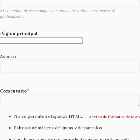
k
El contenido de este campo se mantiene privado y no se mostrará
públicamente.
Página principal
Asunto
Comentario
No se permiten etiquetas HTML.
Acerca de formatos de texto
Saltos automáticos de líneas y de párrafos.
Las direcciones de correos electrónicos y páginas web