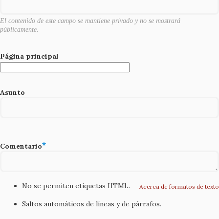
k
El contenido de este campo se mantiene privado y no se mostrará
públicamente.
Página principal
Asunto
Comentario
No se permiten etiquetas HTML.
Acerca de formatos de texto
Saltos automáticos de líneas y de párrafos.