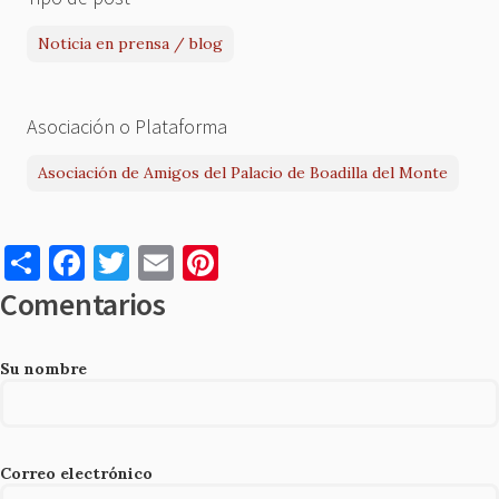
Noticia en prensa / blog
Asociación o Plataforma
Asociación de Amigos del Palacio de Boadilla del Monte
S
F
T
E
Pi
h
a
w
m
nt
Comentarios
ar
c
it
ai
er
e
e
te
l
es
Su nombre
b
r
t
o
o
Correo electrónico