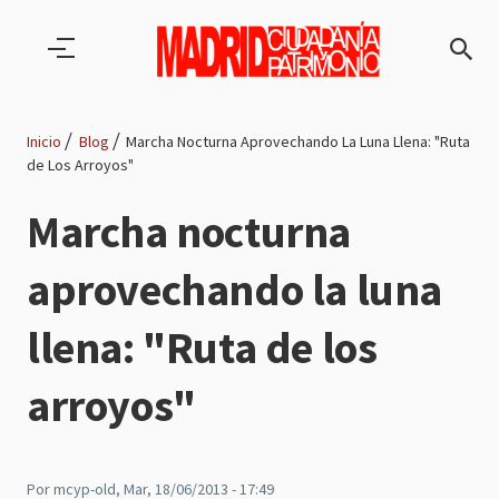
Pasar al contenido principal
Inicio
Blog
Marcha Nocturna Aprovechando La Luna Llena: "Ruta
de Los Arroyos"
Ruta
Marcha nocturna
de
aprovechando la luna
navegación
llena: "Ruta de los
arroyos"
Por
mcyp-old
, Mar, 18/06/2013 - 17:49