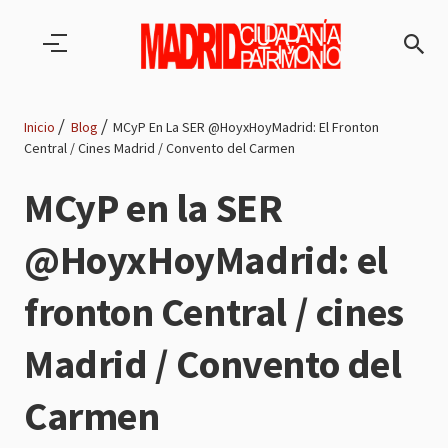
Pasar al contenido principal
Inicio
Blog
MCyP En La SER @HoyxHoyMadrid: El Fronton
Central / Cines Madrid / Convento del Carmen
Ruta
MCyP en la SER
de
@HoyxHoyMadrid: el
navegación
fronton Central / cines
Madrid / Convento del
Carmen