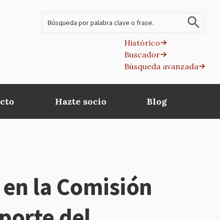
Buscar
Histórico
Buscador
B
Búsqueda avanzada
av
cto
Hazte socio
Blog
 en la Comisión
porte del