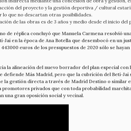
ión indirecta mediante una concesión de obra y gestión, en
acción del proyecto y la gestión deportiva / cultural estar
 lo que no descartan otras posibilidades.
zación de las obras es de 3 años y medio desde el inicio del
no de réplica concluyó que Manuela Carmena resolvió una h
ti-Jai en la época de Ana Botella que desembocó en un just
s 443000 euros de los presupuestos de 2020 sólo se hayan
a la alineación del nuevo borrador del plan especial con l
e defiende Más Madrid, pero que la cubrición del Beti-Jai
e la gestión directa a través de Madrid Destino o similar e
i a promotores privados que con toda probabilidad marchit
 una gran oposición social y vecinal.