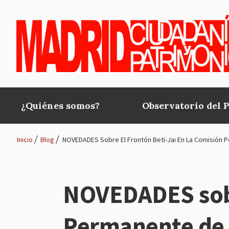
Pasar al contenido principal
¿Quiénes somos?
Observatorio del 
Main
navigation
Inicio
Blog
NOVEDADES Sobre El Frontón Beti-Jai En La Comisión 
Ruta
de
NOVEDADES sobre
navegación
Permanente de 