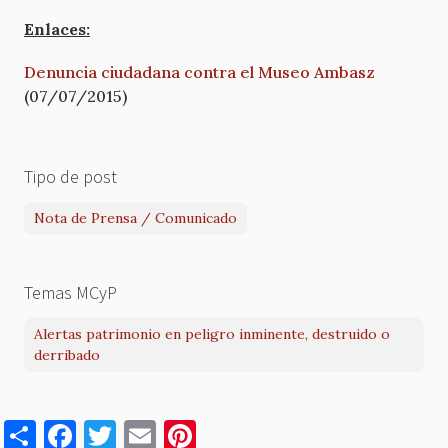
Enlaces:
Denuncia ciudadana contra el Museo Ambasz
(07/07/2015)
Tipo de post
Nota de Prensa / Comunicado
Temas MCyP
Alertas patrimonio en peligro inminente, destruido o
derribado
S
F
T
E
Pi