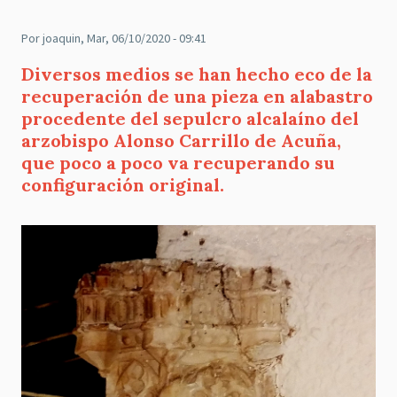
Por
joaquin
, Mar, 06/10/2020 - 09:41
Diversos medios se han hecho eco de la
recuperación de una pieza en alabastro
procedente del sepulcro alcalaíno del
arzobispo Alonso Carrillo de Acuña,
que poco a poco va recuperando su
configuración original.