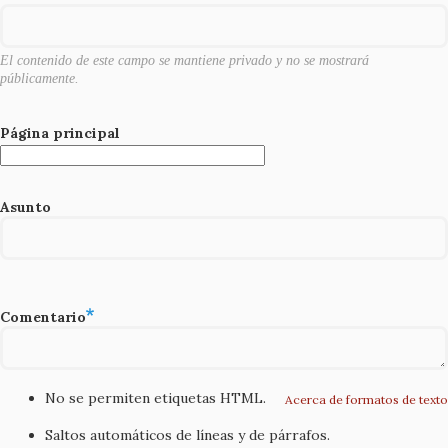
k
El contenido de este campo se mantiene privado y no se mostrará
públicamente.
Página principal
Asunto
Comentario
No se permiten etiquetas HTML.
Acerca de formatos de texto
Saltos automáticos de líneas y de párrafos.