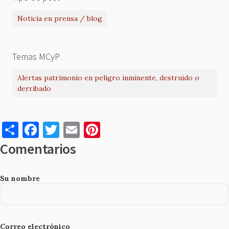
Noticia en prensa / blog
Temas MCyP
Alertas patrimonio en peligro inminente, destruido o
derribado
S
F
T
E
Pi
h
a
w
m
nt
Comentarios
ar
c
it
ai
er
e
e
te
l
es
Su nombre
b
r
t
o
o
Correo electrónico