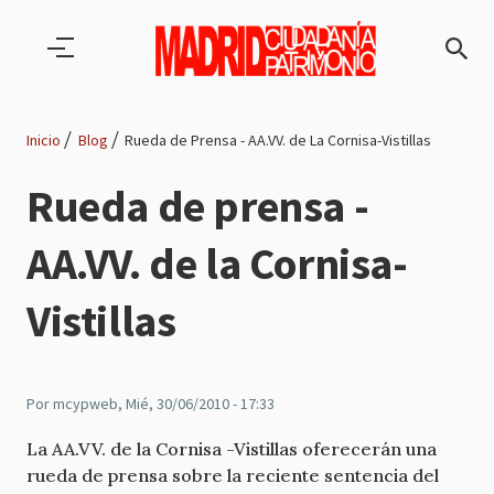
Pasar al contenido principal
Inicio
Blog
Rueda de Prensa - AA.VV. de La Cornisa-Vistillas
Ruta
Rueda de prensa -
de
AA.VV. de la Cornisa-
navegación
Vistillas
Por
mcypweb
, Mié, 30/06/2010 - 17:33
La AA.VV. de la Cornisa -Vistillas oferecerán una
rueda de prensa sobre la reciente sentencia del