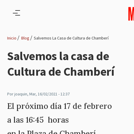
Pasar al contenido principal
Inicio
Blog
Salvemos La Casa de Cultura de Chamberí
Ruta
Salvemos la casa de
de
Cultura de Chamberí
navegación
Por
joaquin
, Mar, 16/02/2021 - 12:37
El próximo día 17 de febrero
a las 16:45 horas
en la Plaza de Chamberí