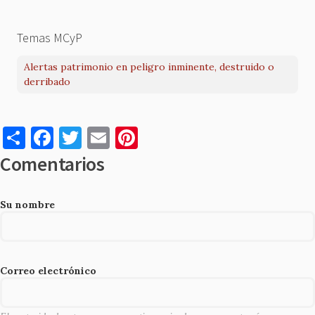
Temas MCyP
Alertas patrimonio en peligro inminente, destruido o
derribado
S
F
T
E
Pi
h
a
w
m
nt
Comentarios
ar
c
it
ai
er
e
e
te
l
es
Su nombre
b
r
t
o
o
Correo electrónico
k