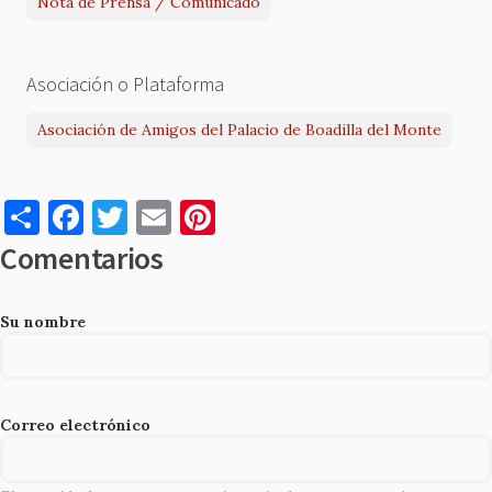
Nota de Prensa / Comunicado
Asociación o Plataforma
Asociación de Amigos del Palacio de Boadilla del Monte
S
F
T
E
Pi
h
a
w
m
nt
Comentarios
ar
c
it
ai
er
e
e
te
l
es
Su nombre
b
r
t
o
o
Correo electrónico
k