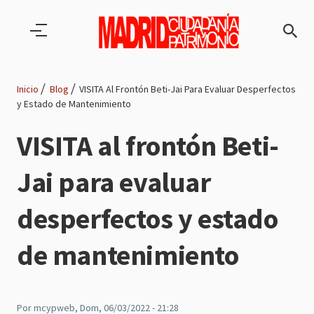
Pasar al contenido principal
Inicio
Blog
VISITA Al Frontón Beti-Jai Para Evaluar Desperfectos
y Estado de Mantenimiento
Ruta
VISITA al frontón Beti-
de
Jai para evaluar
navegación
desperfectos y estado
de mantenimiento
Por
mcypweb
, Dom, 06/03/2022 - 21:28