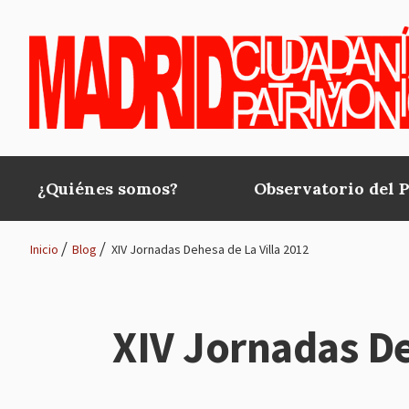
Pasar al contenido principal
¿Quiénes somos?
Observatorio del 
Main
navigation
Inicio
Blog
XIV Jornadas Dehesa de La Villa 2012
Ruta
de
XIV Jornadas De
navegación