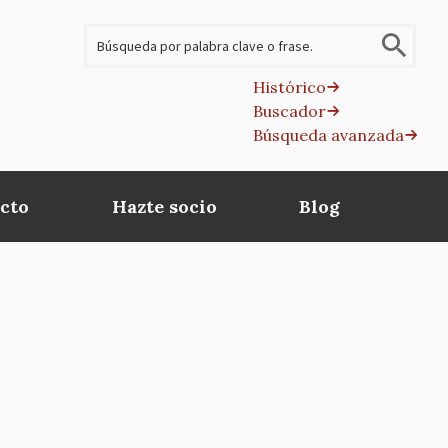
Buscar
Histórico
Buscador
B
Búsqueda avanzada
av
cto
Hazte socio
Blog