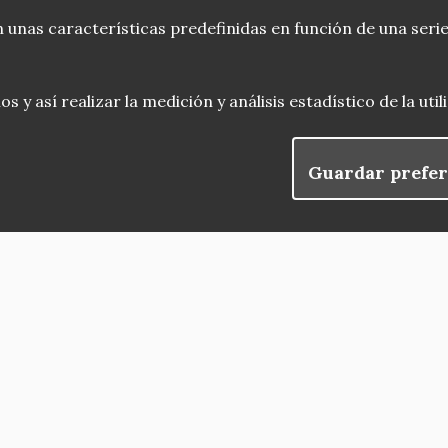
 unas características predefinidas en función de una serie
 y así realizar la medición y análisis estadístico de la uti
Guardar prefer
blog
Menu
observatorio del patrimonio
convocatorias
Footer