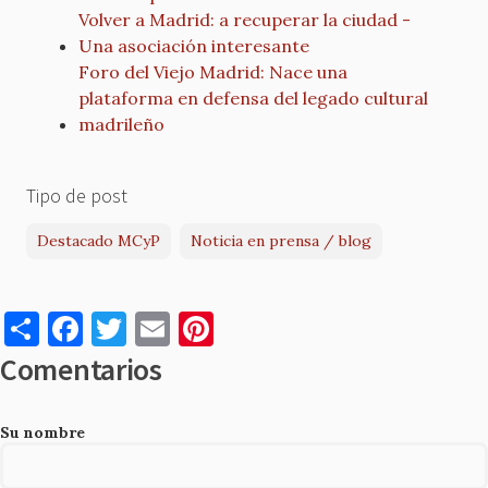
Volver a Madrid: a recuperar la ciudad -
Una asociación interesante
Foro del Viejo Madrid: Nace una
plataforma en defensa del legado cultural
madrileño
Tipo de post
Destacado MCyP
Noticia en prensa / blog
S
F
T
E
Pi
h
a
w
m
nt
Comentarios
ar
c
it
ai
er
e
e
te
l
es
Su nombre
b
r
t