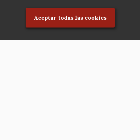
Rechazar el consentimiento
Aceptar todas las cookies
Asociación en defensa del Patrimonio
Histórico, Artístico, Cultural, Social y
Natural de la Comunidad de Madrid