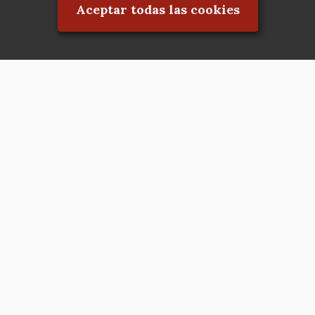
Aceptar todas las cookies
Asociación en defensa del Patrimonio
Histórico, Artístico, Cultural, Social y
Natural de la Comunidad de Madrid