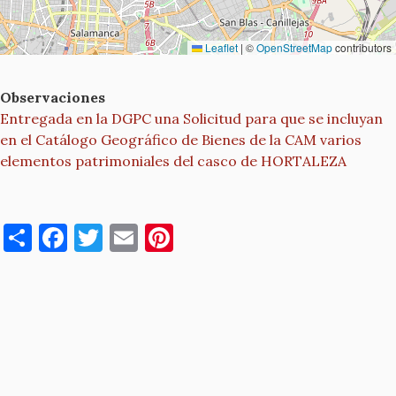
Leaflet
|
©
OpenStreetMap
contributors
Observaciones
Entregada en la DGPC una Solicitud para que se incluyan
en el Catálogo Geográfico de Bienes de la CAM varios
elementos patrimoniales del casco de HORTALEZA
S
F
T
E
Pi
h
a
w
m
nt
ar
c
it
ai
er
e
e
te
l
es
b
r
t
o