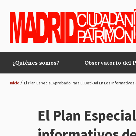
Pasar al contenido principal
¿Quiénes somos?
Observatorio del 
Main
navigation
Inicio
El Plan Especial Aprobado Para El Beti-Jai En Los Informativos
Ruta
de
El Plan Especial
navegación
informativos de