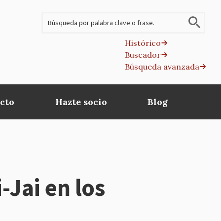
Buscar
Histórico
Buscador
B
Búsqueda avanzada
av
cto
Hazte socio
Blog
-Jai en los