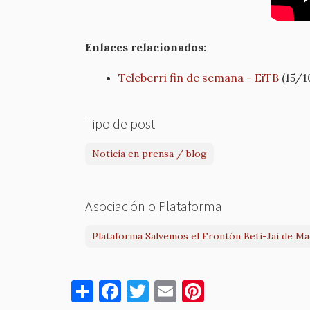
Enlaces relacionados:
Teleberri fin de semana - EiTB
(15/1
Tipo de post
Noticia en prensa / blog
Asociación o Plataforma
Plataforma Salvemos el Frontón Beti-Jai de Ma
S
F
T
E
Pi