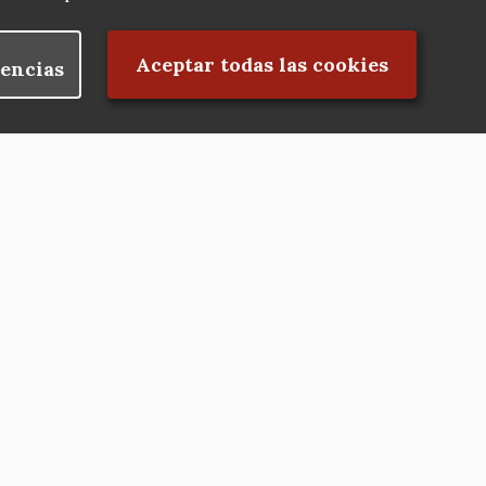
Rechazar el consentimiento
Aceptar todas las cookies
encias
Nuestras redes