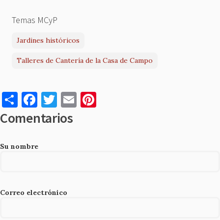
Temas MCyP
Jardines históricos
Talleres de Cantería de la Casa de Campo
S
F
T
E
Pi
h
a
w
m
nt
Comentarios
ar
c
it
ai
er
e
e
te
l
es
Su nombre
b
r
t
o
o
Correo electrónico
k