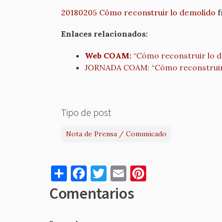
20180205 Cómo reconstruir lo demolido
f
Enlaces relacionados:
Web COAM:
“Cómo reconstruir lo 
JORNADA COAM: “Cómo reconstruir
Tipo de post
Nota de Prensa / Comunicado
S
F
T
E
Pi
h
a
w
m
nt
Comentarios
ar
c
it
ai
er
e
e
te
l
es