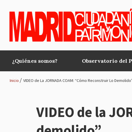
Pasar al contenido principal
¿Quiénes somos?
Observatorio del 
Main
navigation
Inicio
VIDEO de La JORNADA COAM: “Cómo Reconstruir Lo Demolido
Ruta
de
VIDEO de la JO
navegación
demolido”