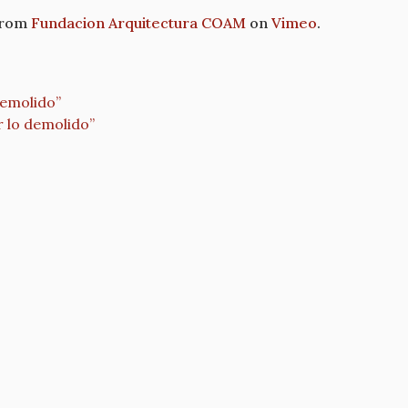
rom
Fundacion Arquitectura COAM
on
Vimeo
.
demolido”
 lo demolido”