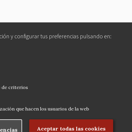
ción y configurar tus preferencias pulsando en:
 de criterios
lización que hacen los usuarios de la web
Rechazar el consentimiento
Aceptar todas las cookies
encias