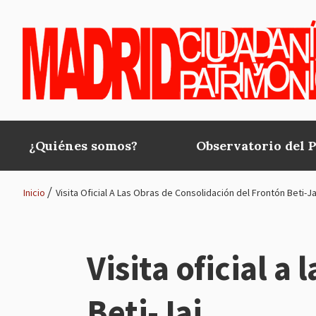
Pasar al contenido principal
¿Quiénes somos?
Observatorio del 
Main
navigation
Inicio
Visita Oficial A Las Obras de Consolidación del Frontón Beti-Ja
Ruta
de
Visita oficial a
navegación
Beti-Jai