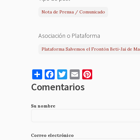
Nota de Prensa / Comunicado
Asociación o Plataforma
Plataforma Salvemos el Frontón Beti-Jai de Ma
S
F
T
E
Pi
h
a
w
m
nt
Comentarios
ar
c
it
ai
er
e
e
te
l
es
Su nombre
b
r
t
o
o
Correo electrónico