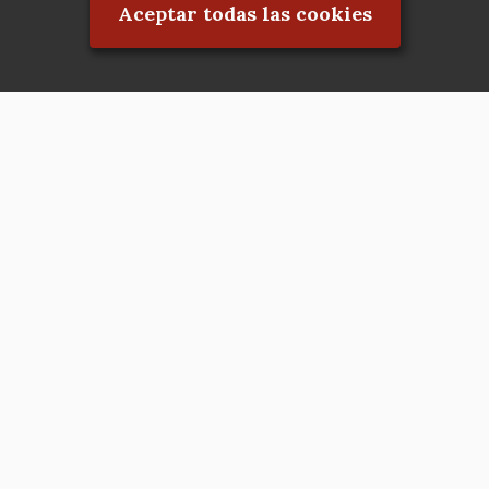
Aceptar todas las cookies
Asociación en defensa del Patrimonio
Histórico, Artístico, Cultural, Social y
Natural de la Comunidad de Madrid