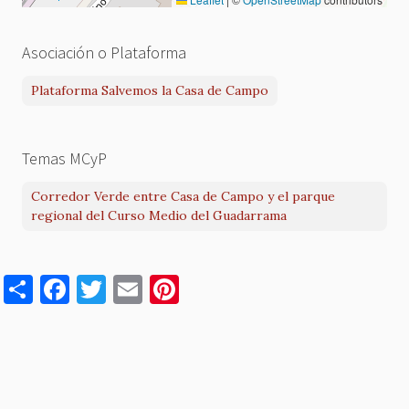
Asociación o Plataforma
Plataforma Salvemos la Casa de Campo
Temas MCyP
Corredor Verde entre Casa de Campo y el parque
regional del Curso Medio del Guadarrama
S
F
T
E
Pi
h
a
w
m
nt
ar
c
it
ai
er
e
e
te
l
es
b
r
t