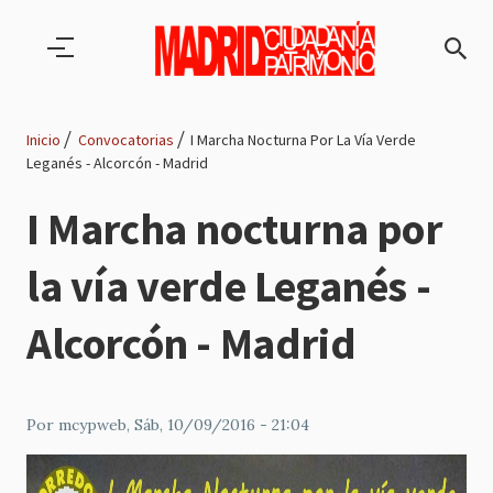
Pasar al contenido principal
Inicio
Convocatorias
I Marcha Nocturna Por La Vía Verde
Leganés - Alcorcón - Madrid
Ruta
I Marcha nocturna por
de
la vía verde Leganés -
navegación
Alcorcón - Madrid
Por
mcypweb
, Sáb, 10/09/2016 - 21:04