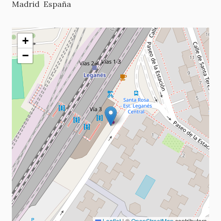
Madrid
España
+
−
Leaflet
|
©
OpenStreetMap
contributors