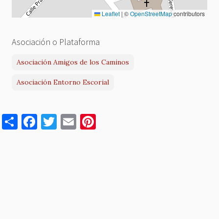
Leaflet
|
©
OpenStreetMap
contributors
Asociación o Plataforma
Asociación Amigos de los Caminos
Asociación Entorno Escorial
S
F
T
E
Pi
h
a
w
m
nt
ar
c
it
ai
er
e
e
te
l
es
b
r
t
o
o