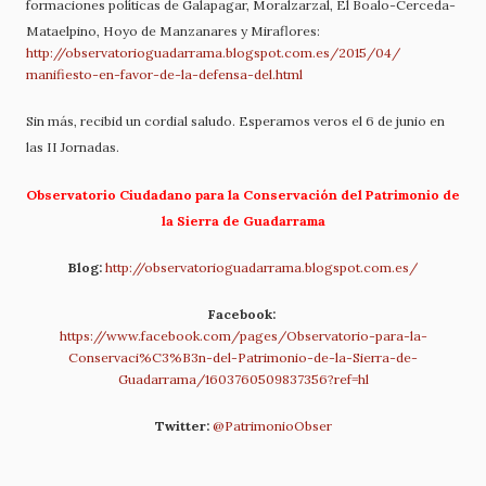
formaciones políticas de Galapagar, Moralzarzal, El Boalo-Cerceda-
Mataelpino, Hoyo de Manzanares y Miraflores:
http://observatorioguadarrama.
blogspot.com.es/2015/04/
manifiesto-en-favor-de-la-
defensa-del.html
Sin más, recibid un cordial saludo. Esperamos veros el 6 de junio en
las II Jornadas.
Observatorio Ciudadano para la Conservación del Patrimonio de
la Sierra de Guadarrama
Blog:
http://observatorioguadarrama.
blogspot.com.es/
Facebook:
https://www.facebook.com/
pages/Observatorio-para-la-
Conservaci%C3%B3n-del-
Patrimonio-de-la-Sierra-de-
Guadarrama/1603760509837356?
ref=hl
Twitter:
@PatrimonioObser