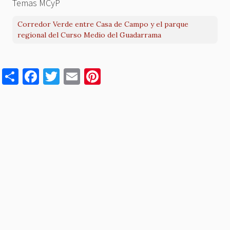
Temas MCyP
Corredor Verde entre Casa de Campo y el parque
regional del Curso Medio del Guadarrama
S
F
T
E
Pi
h
a
w
m
nt
ar
c
it
ai
er
e
e
te
l
es
b
r
t
o
o
k