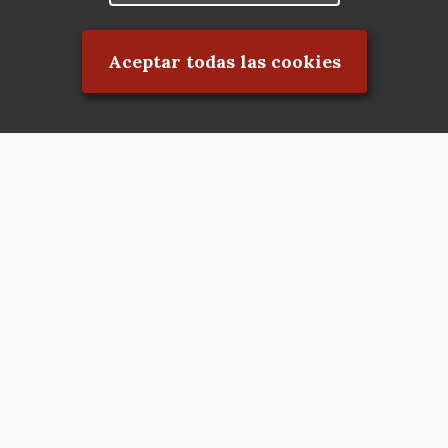
Rechazar el consentimiento
Aceptar todas las cookies
Asociación en defensa del Patrimonio
Histórico, Artístico, Cultural, Social y
Natural de la Comunidad de Madrid