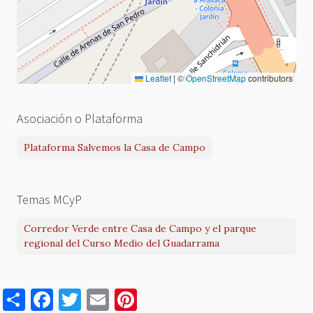
Leaflet
|
©
OpenStreetMap
contributors
Asociación o Plataforma
Plataforma Salvemos la Casa de Campo
Temas MCyP
Corredor Verde entre Casa de Campo y el parque
regional del Curso Medio del Guadarrama
S
F
T
E
Pi