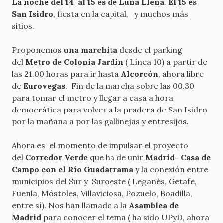
La noche del 14 al 15 es de Luna Llena
.
El 15 es
San Isidro
, fiesta en la capital, y muchos más
sitios.
Proponemos
una marchita
desde el parking
del
Metro de Colonia Jardín
( Línea 10) a partir de
las 21.00 horas para ir hasta
Alcorcón
, ahora libre
de
Eurovegas
. Fin de la marcha sobre las 00.30
para tomar el metro y llegar a casa a hora
democrática para volver a la pradera de San Isidro
por la mañana a por las gallinejas y entresijos.
Ahora es el momento de impulsar el proyecto
del
Corredor Verde
que ha de unir
Madrid- Casa de
Campo con el Río Guadarrama
y la conexión entre
municipios del Sur y Suroeste ( Leganés, Getafe,
Fuenla, Móstoles, Villaviciosa, Pozuelo, Boadilla,
entre sí). Nos han llamado a la
Asamblea de
Madrid
para conocer el tema ( ha sido UPyD, ahora