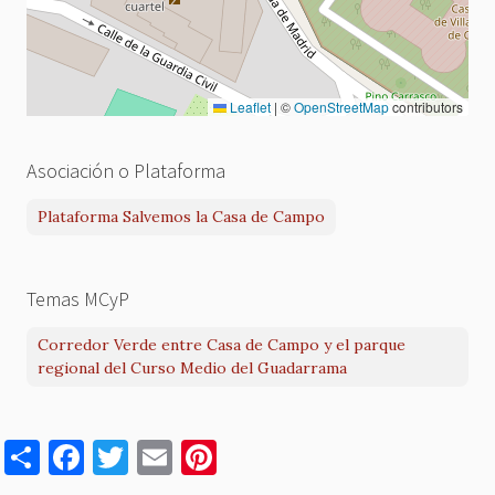
Leaflet
|
©
OpenStreetMap
contributors
Asociación o Plataforma
Plataforma Salvemos la Casa de Campo
Temas MCyP
Corredor Verde entre Casa de Campo y el parque
regional del Curso Medio del Guadarrama
S
F
T
E
Pi
h
a
w
m
nt