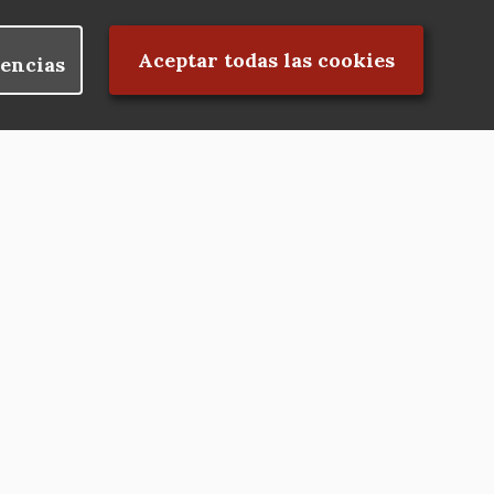
Rechazar el consentimiento
Aceptar todas las cookies
encias
Nuestras redes
Hazte socio