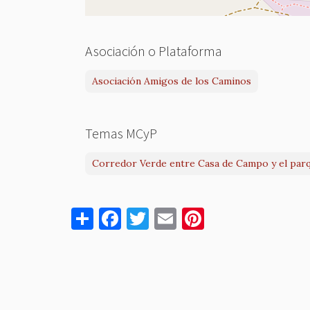
Asociación o Plataforma
Asociación Amigos de los Caminos
Temas MCyP
Corredor Verde entre Casa de Campo y el par
S
F
T
E
Pi
h
a
w
m
nt
ar
c
it
ai
er
e
e
te
l
es
b
r
t