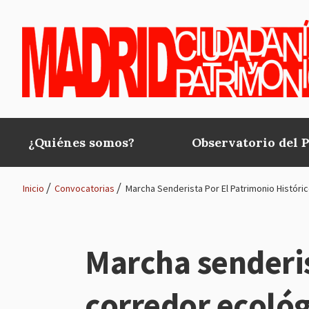
Pasar al contenido principal
¿Quiénes somos?
Observatorio del 
Main
navigation
Inicio
Convocatorias
Marcha Senderista Por El Patrimonio Históri
Ruta
de
Marcha senderis
navegación
corredor ecológ