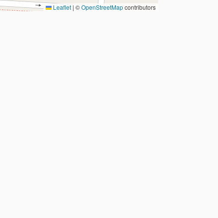
Leaflet
|
©
OpenStreetMap
contributors