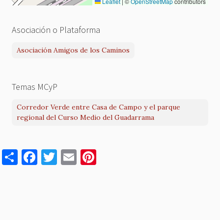
Leaflet
|
©
OpenStreetMap
contributors
Asociación o Plataforma
Asociación Amigos de los Caminos
Temas MCyP
Corredor Verde entre Casa de Campo y el parque
regional del Curso Medio del Guadarrama
S
F
T
E
Pi
h
a
w
m
nt
ar
c
it
ai
er
e
e
te
l
es
b
r
t