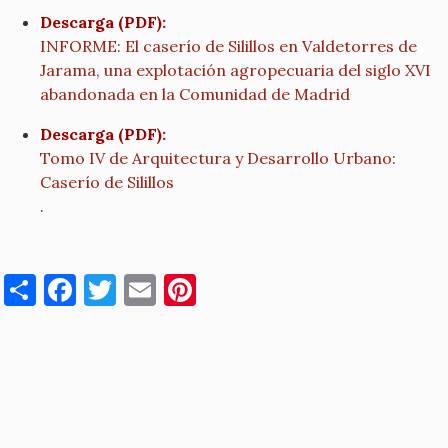
Descarga (PDF):
INFORME: El caserío de Silillos en Valdetorres de
Jarama, una explotación agropecuaria del siglo XVI
abandonada en la Comunidad de Madrid
Descarga (PDF):
Tomo IV de Arquitectura y Desarrollo Urbano:
Caserío de Silillos
.
S
F
T
E
Pi
h
a
w
m
nt
ar
c
it
ai
er
e
e
te
l
es
b
r
t
o