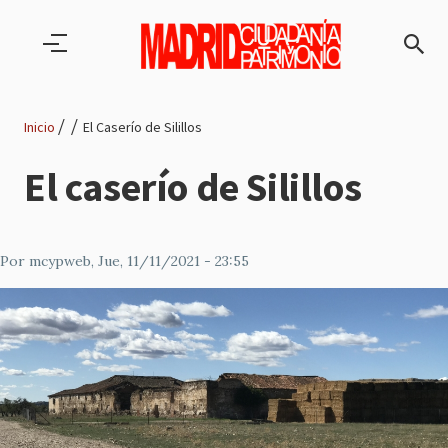
Pasar al contenido principal
Inicio
El Caserío de Silillos
Ruta
El caserío de Silillos
de
navegación
Por
mcypweb
, Jue, 11/11/2021 - 23:55