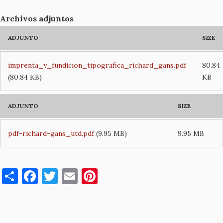
Archivos adjuntos
ADJUNTO
SIZE
imprenta_y_fundicion_tipografica_richard_gans.pdf
80.84
(80.84 KB)
KB
ADJUNTO
SIZE
pdf-richard-gans_utd.pdf
(9.95 MB)
9.95 MB
S
F
T
E
Pi
h
a
w
m
nt
ar
c
it
ai
er
e
e
te
l
es