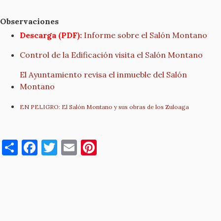
Observaciones
Descarga (PDF):
Informe sobre el Salón Montano
Control de la Edificación visita el Salón Montano
El Ayuntamiento revisa el inmueble del Salón
Montano
EN PELIGRO: El Salón Montano y sus obras de los Zuloaga
S
F
T
E
Pi
h
a
w
m
nt
ar
c
it
ai
er
e
e
te
l
es
b
r
t