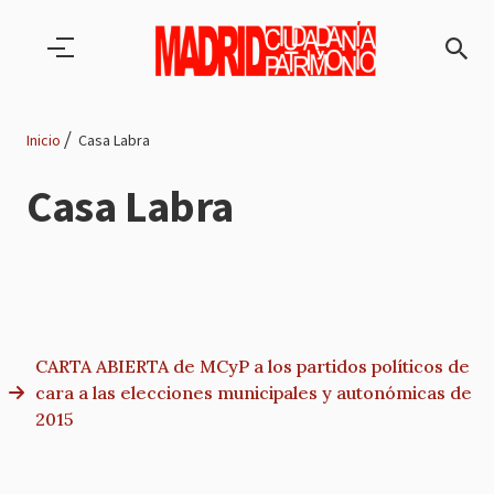
Pasar al contenido principal
Inicio
Casa Labra
Ruta
Casa Labra
de
navegación
CARTA ABIERTA de MCyP a los partidos políticos de
cara a las elecciones municipales y autonómicas de
2015