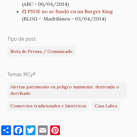
(ABC - 06/04/2014)
El PSOE no se fundó en un Burger King
(BLOG - Madrilánea - 03/04/2014)
Tipo de post
Nota de Prensa / Comunicado
Temas MCyP
Alertas patrimonio en peligro inminente, destruido o
derribado
Comercios tradicionales e históricos
Casa Labra
S
F
T
E
Pi