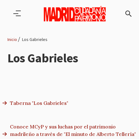
Pasar al contenido principal
Inicio
Los Gabrieles
Ruta
Los Gabrieles
de
navegación
Taberna "Los Gabrieles"
Conoce MCyP y sus luchas por el patrimonio
madrileño a través de "El minuto de Alberto Tellería"