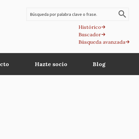
Buscar
Histórico
Buscador
B
Búsqueda avanzada
av
cto
Hazte socio
Blog