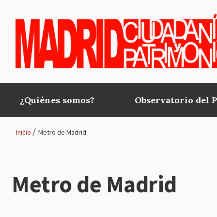
Pasar al contenido principal
¿Quiénes somos?
Observatorio del 
Main
navigation
Inicio
Metro de Madrid
Ruta
de
Metro de Madrid
navegación