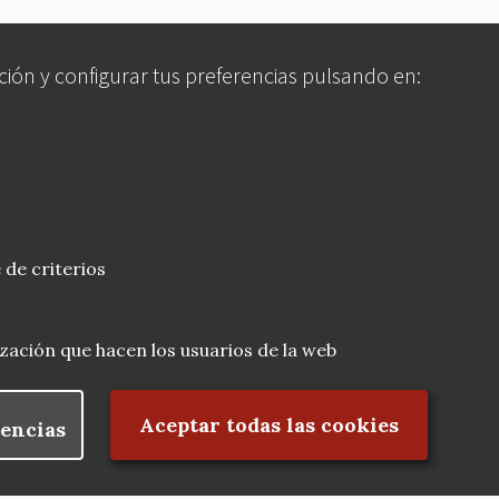
ción y configurar tus preferencias pulsando en:
 de criterios
lización que hacen los usuarios de la web
Rechazar el consentimiento
Aceptar todas las cookies
encias