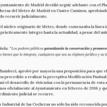
Ayuntamiento de Madrid decidió seguir adelante con el Pla
ocheras del Metro de Madrid en Cuatro Caminos, aprobándol
o recurrir judicialmente.
 el núcleo originario de Metro, donde comenzaba la línea
prácticamente íntegro hasta la actualidad, a pesar del nu
añola:
“Los poderes públicos
garantizarán la conservación y promove
os bienes que lo integran, cualquiera que sea su régimen jurídico y su t
e Chamberí, aprobó por mayoría una proposición para que 
no ha procedido a realizar la preceptiva Modificación Puntu
í el desarrollo de viviendas con la permanencia de esta s
os oficialmente al Ayuntamiento en febrero de 2016 y qu
edimiento judicial se recurre.
Industrial de las Cocheras no sólo ha sido reconocida po