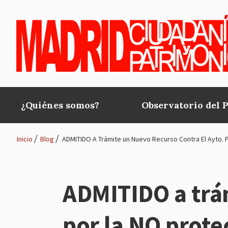
Pasar al contenido principal
¿Quiénes somos?
Observatorio del 
Main
navigation
Inicio
Blog
ADMITIDO A Trámite un Nuevo Recurso Contra El Ayto. 
Ruta
de
ADMITIDO a trám
navegación
por la NO prote