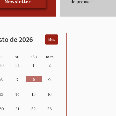
Newsletter
de prensa:
sto de 2026
Mes
JUE.
VIE.
SÁB.
DOM.
30
31
1
2
8
6
7
9
13
14
15
16
20
21
22
23