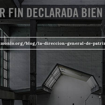
imonio.org/blog/la-direccion-general-de-patri