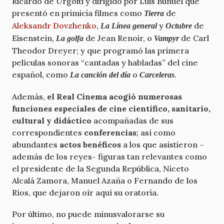
Ricardo de Urgoiti y dirigido por Luis Buñuel que
presentó en primicia filmes como
de
Tierra
Aleksandr Dovzhenko
,
y
de
La Línea general
Octubre
Eisenstein,
de Jean Renoir, o
de Carl
La golfa
Vampyr
Theodor Dreyer; y que programó las primera
películas sonoras “cantadas y habladas” del cine
español, como
o
.
La canción del día
Carceleras
Además,
el Real Cinema acogió numerosas
funciones especiales de cine científico, sanitario,
cultural y didáctico
acompañadas de sus
correspondientes
conferencias
; así como
abundantes
actos benéficos
a los que asistieron –
además de los reyes- figuras tan relevantes como
el presidente de la Segunda República, Niceto
Alcalá Zamora, Manuel Azaña o Fernando de los
Ríos, que dejaron oír aquí su oratoria.
Por último, no puede minusvalorarse su