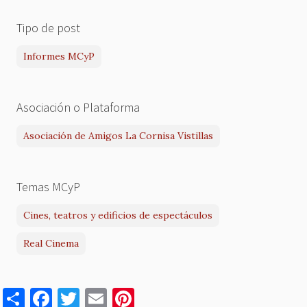
Tipo de post
Informes MCyP
Asociación o Plataforma
Asociación de Amigos La Cornisa Vistillas
Temas MCyP
Cines, teatros y edificios de espectáculos
Real Cinema
S
F
T
E
Pi