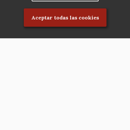
Rechazar el consentimiento
Aceptar todas las cookies
Asociación en defensa del Patrimonio
Histórico, Artístico, Cultural, Social y
Natural de la Comunidad de Madrid