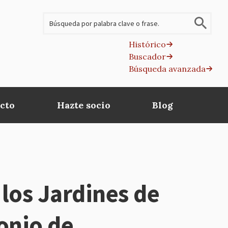
Buscar
Histórico
Buscador
B
Búsqueda avanzada
av
cto
Hazte socio
Blog
los Jardines de
monio de