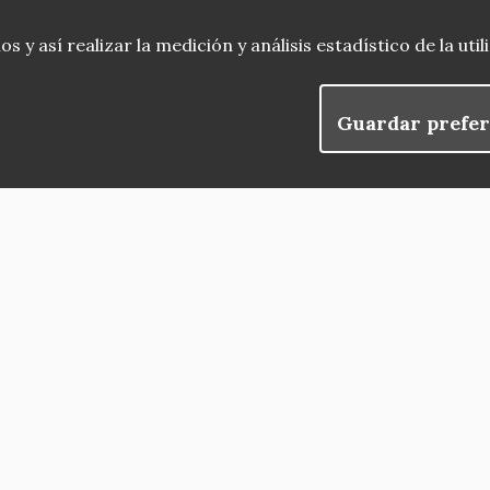
 y así realizar la medición y análisis estadístico de la uti
Guardar prefer
blog
Menu
observatorio del patrimonio
convocatorias
Footer
buscador avanzado