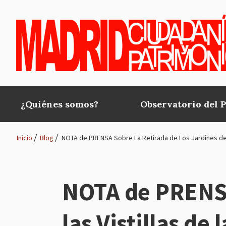
Pasar al contenido principal
¿Quiénes somos?
Observatorio del 
Main
navigation
Inicio
Blog
NOTA de PRENSA Sobre La Retirada de Los Jardines de L
Ruta
de
NOTA de PRENSA 
navegación
las Vistillas de