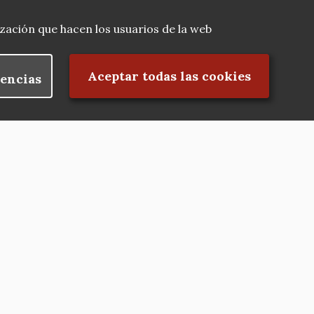
lización que hacen los usuarios de la web
Rechazar el consentimiento
Aceptar todas las cookies
encias
Nuestras redes