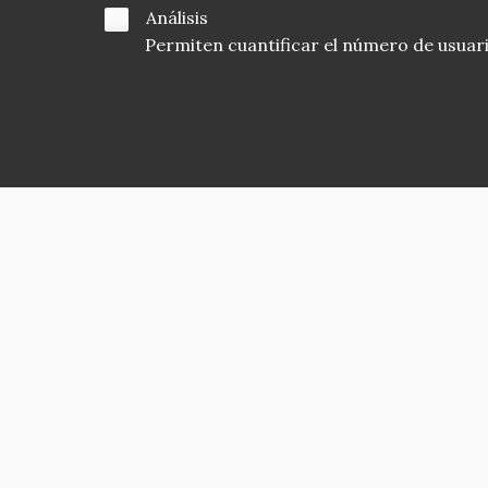
Análisis
Permiten cuantificar el número de usuarios
Asociación en defensa del Patrimonio
Histórico, Artístico, Cultural, Social y
Natural de la Comunidad de Madrid